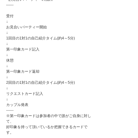
------
受付
↓
お見合いパーティー開始
↓
1回目の1対1の自己紹介タイム(約4～5分)
↓
第一印象カード記入
↓
休憩
↓
第一印象カード返却
↓
2回目の1対1の自己紹介タイム(約4～5分)
↓
リクエストカード記入
↓
カップル発表
------
※第一印象カードは参加者の中で誰がご自身に対し
て、
好印象を持って頂いているか把握できるカードで
す。