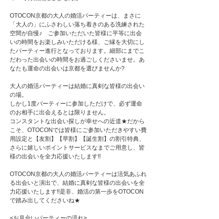
OTOCON京都の大人の婚活パーティーは、まさに
「大人の」にふさわしい落ち着きのある洗練された
空間が自慢♪ ご参加いただいた皆様に平等に出会
いの時間をお楽しみいただける様、ご縁を大切にし
たパーティー進行となっております。細部にまでこ
だわった出会いの時間をお過ごしくださいませ。あ
なたも運命の出会いは京都を選びませんか?
大人の婚活パーティーは結婚に真剣な皆様の出会い
の場。
しかし1度パーティーに参加しただけで、必ず運命
のお相手に出会えるとは限りません。
コンスタントな出会い探しが幸せへの近道★だから
こそ、OTOCONでは皆様にご参加いただきやすい費
用設定と【友割】【早割】【誕生割】の割引特典、
さらに嬉しいポイントサービスなまでご用意し、皆
様の出会いを全力応援いたします!!
OTOCON京都の大人の婚活パーティーは活気あふれ
る出会いと演出で、結婚に真剣な皆様の出会いを全
力応援いたします!!是非、婚活の第一歩をOTOCON
で踏み出してくださいね★
<お見合いパーティーの流れ>