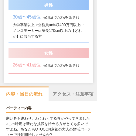
男性
30歳〜45歳位
(±2歳までの方が対象です)
大学卒業以上or公務員or年収400万円以上or
ノンスモーカーor身長170cm以上の【どれ
か】に該当する方
女性
26歳〜41歳位
(±2歳までの方が対象です)
内容・当日の流れ
アクセス・注意事項
パーティー内容
寒い冬も終わり、わくわくする春がやってきました
♪この時期は新たな挑戦を始める方がとても多いで
すよね。あなたもOTOCON京都の大人の婚活パーテ
ィーで行動開始しませんか?