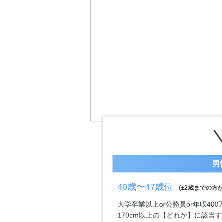
男
40歳〜47歳位
(±2歳までの方が
大学卒業以上or公務員or年収40
170cm以上の【どれか】に該当