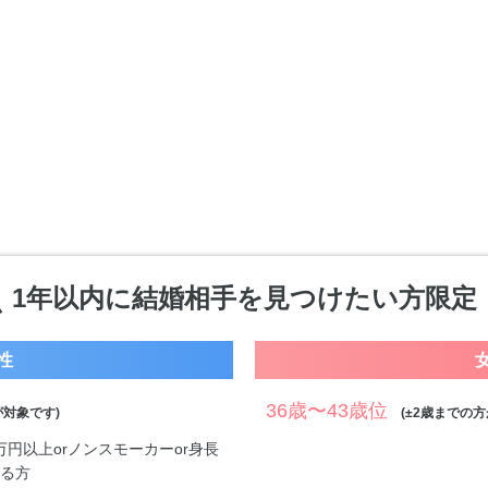
1年以内に結婚相手を見つけたい方限定
性
36歳〜43歳位
対象です)
(±2歳までの方
0万円以上orノンスモーカーor身長
する方