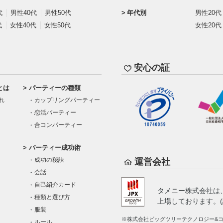
代
男性40代
男性50代
年代別
男性20代
代
女性40代
女性50代
女性20代
安心の証
とは
パーティーの種類
れ
カップリングパーティー
恋活パーティー
合コンパーティー
パーティー成功術
成功の秘訣
運営会社
会話
自己紹介カード
タメニー株式会社は
種類と選び方
上場しております。(証
服装
※株式会社ビッグツリーテクノロジー&コン
ルール