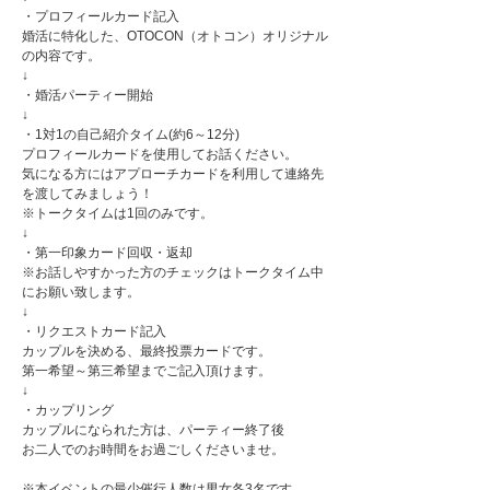
・プロフィールカード記入
婚活に特化した、OTOCON（オトコン）オリジナル
の内容です。
↓
・婚活パーティー開始
↓
・1対1の自己紹介タイム(約6～12分)
プロフィールカードを使用してお話ください。
気になる方にはアプローチカードを利用して連絡先
を渡してみましょう！
※トークタイムは1回のみです。
↓
・第一印象カード回収・返却
※お話しやすかった方のチェックはトークタイム中
にお願い致します。
↓
・リクエストカード記入
カップルを決める、最終投票カードです。
第一希望～第三希望までご記入頂けます。
↓
・カップリング
カップルになられた方は、パーティー終了後
お二人でのお時間をお過ごしくださいませ。
※本イベントの最少催行人数は男女各3名です。