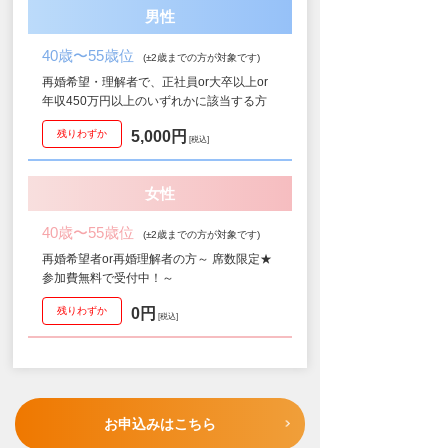
男性
40歳〜55歳位
(±2歳までの方が対象です)
再婚希望・理解者で、正社員or大卒以上or
年収450万円以上のいずれかに該当する方
残りわずか
5,000円
税込
女性
40歳〜55歳位
(±2歳までの方が対象です)
再婚希望者or再婚理解者の方～ 席数限定★
参加費無料で受付中！～
残りわずか
0円
税込
お申込みはこちら