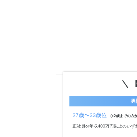
男
27歳〜33歳位
(±2歳までの方が
正社員or年収400万円以上のい