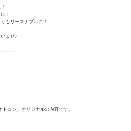
に！
ーに！
よりもリーズナブルに！
いませ♪
-----------
（オトコン）オリジナルの内容です。