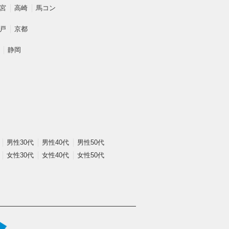
宮
高崎
馬コン
戸
京都
静岡
男性30代
男性40代
男性50代
女性30代
女性40代
女性50代