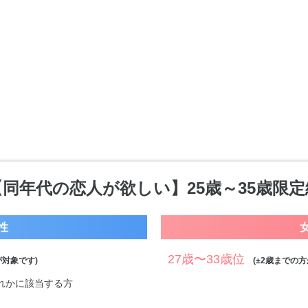
【同年代の恋人が欲しい】25歳～35歳限定
性
27歳〜33歳位
対象です)
(±2歳までの方
ずれかに該当する方