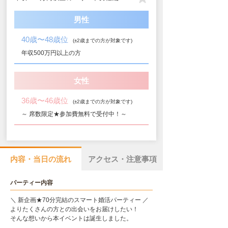
男性
40歳〜48歳位
(±2歳までの方が対象です)
年収500万円以上の方
女性
36歳〜46歳位
(±2歳までの方が対象です)
～ 席数限定★参加費無料で受付中！～
内容・当日の流れ
アクセス・注意事項
パーティー内容
＼ 新企画★70分完結のスマート婚活パーティー ／
よりたくさんの方との出会いをお届けしたい！
そんな想いから本イベントは誕生しました。