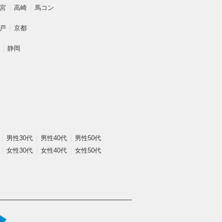
宮
高崎
馬コン
戸
京都
静岡
男性30代
男性40代
男性50代
女性30代
女性40代
女性50代