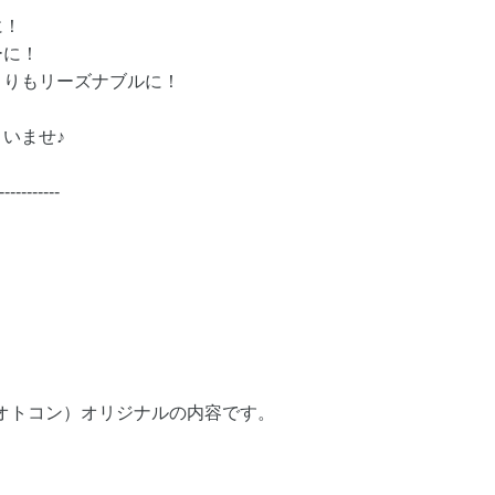
に！
ーに！
よりもリーズナブルに！
いませ♪
-----------
（オトコン）オリジナルの内容です。