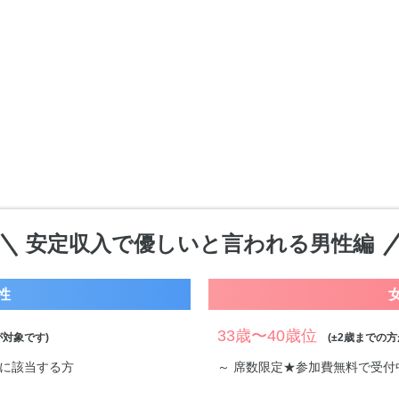
安定収入で優しいと言われる男性編
性
33歳〜40歳位
対象です)
(±2歳までの方
件に該当する方
～ 席数限定★参加費無料で受