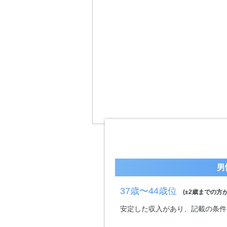
男
37歳〜44歳位
(±2歳までの方が
安定した収入があり、記載の条