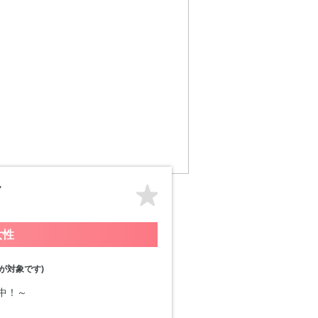
女性
が対象です)
付中！～