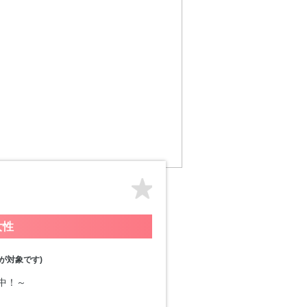
女性
が対象です)
付中！～