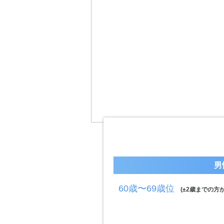
男
60歳〜69歳位
(±2歳までの方が