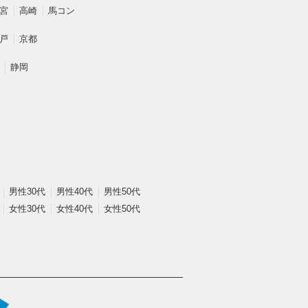
宮
高崎
馬コン
戸
京都
静岡
男性30代
男性40代
男性50代
女性30代
女性40代
女性50代