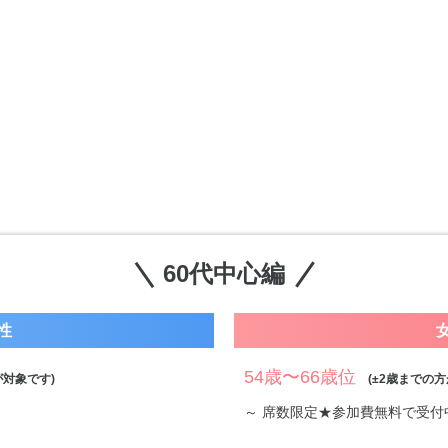
60代中心編
性
54歳〜66歳位
対象です)
(±2歳までの方
～ 席数限定★参加費無料で受