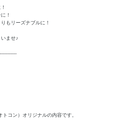
に！
ーに！
よりもリーズナブルに！
いませ♪
-----------
（オトコン）オリジナルの内容です。