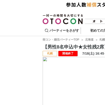
パーティーをさがす
初めての
街コン・婚活パーティーTOP
北海道
札幌
【男性8名申込中★女性残2席】マ
7/18(土) 16:4
札幌
開催終了