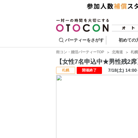
パーティーをさがす
初めての
街コン・婚活パーティーTOP
北海道
札幌
【女性7名申込中★男性残2席】マ
7/18(土) 14:0
札幌
開催終了