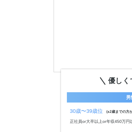
優しく
男
30歳〜39歳位
(±2歳までの方が
正社員or大卒以上or年収450