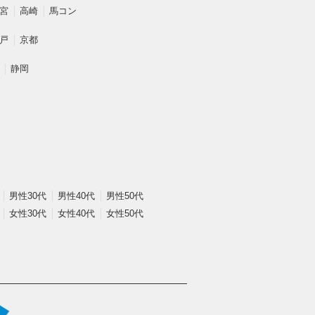
宮
高崎
馬コン
戸
京都
静岡
男性30代
男性40代
男性50代
女性30代
女性40代
女性50代