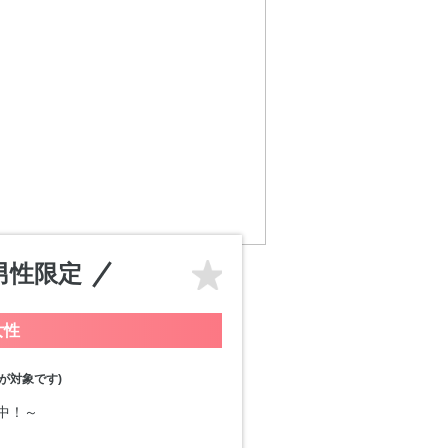
男性限定
女性
が対象です)
付中！～