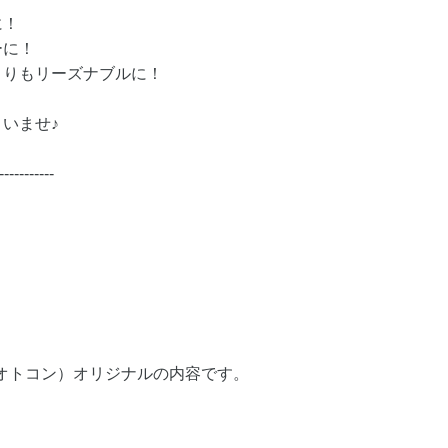
に！
ーに！
よりもリーズナブルに！
いませ♪
-----------
（オトコン）オリジナルの内容です。