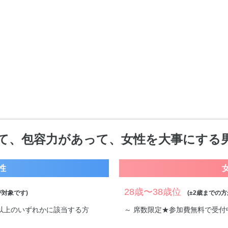
て、包容力があって、女性を大事にする
性
28歳〜38歳位
対象です)
(±2歳までの方
万円以上のいずれかに該当する方
～ 席数限定★参加費無料で受