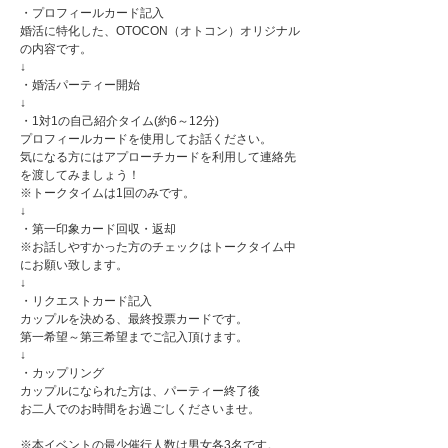
・プロフィールカード記入
婚活に特化した、OTOCON（オトコン）オリジナル
の内容です。
↓
・婚活パーティー開始
↓
・1対1の自己紹介タイム(約6～12分)
プロフィールカードを使用してお話ください。
気になる方にはアプローチカードを利用して連絡先
を渡してみましょう！
※トークタイムは1回のみです。
↓
・第一印象カード回収・返却
※お話しやすかった方のチェックはトークタイム中
にお願い致します。
↓
・リクエストカード記入
カップルを決める、最終投票カードです。
第一希望～第三希望までご記入頂けます。
↓
・カップリング
カップルになられた方は、パーティー終了後
お二人でのお時間をお過ごしくださいませ。
※本イベントの最少催行人数は男女各3名です。