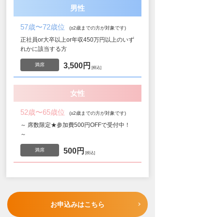
男性
57歳〜72歳位
(±2歳までの方が対象です)
正社員or大卒以上or年収450万円以上のいず
れかに該当する方
3,500円
満席
税込
女性
52歳〜65歳位
(±2歳までの方が対象です)
～ 席数限定★参加費500円OFFで受付中！
～
500円
満席
税込
お申込みはこちら