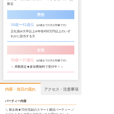
限定
男性
34歳〜41歳位
(±2歳までの方が対象です)
正社員or大卒以上or年収450万円以上のいず
れかに該当する方
女性
30歳〜37歳位
(±2歳までの方が対象です)
～ 席数限定★参加費無料で受付中！～
内容・当日の流れ
アクセス・注意事項
パーティー内容
＼ 新企画★70分完結のスマート婚活パーティー ／