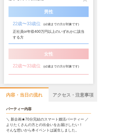
男性
22歳〜33歳位
(±2歳までの方が対象です)
正社員or年収400万円以上のいずれかに該当
する方
女性
22歳〜33歳位
(±2歳までの方が対象です)
内容・当日の流れ
アクセス・注意事項
パーティー内容
＼ 新企画★70分完結のスマート婚活パーティー ／
よりたくさんの方との出会いをお届けしたい！
そんな想いから本イベントは誕生しました。