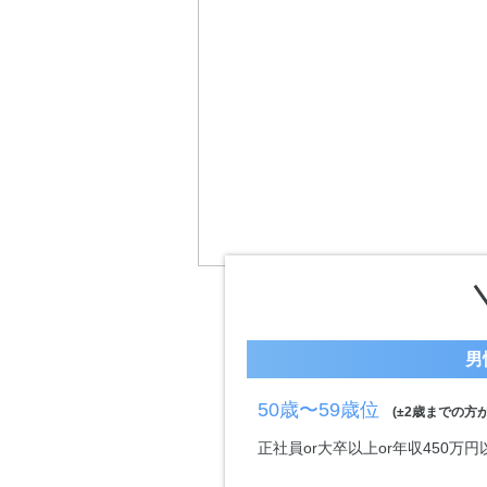
男
50歳〜59歳位
(±2歳までの方が
正社員or大卒以上or年収450