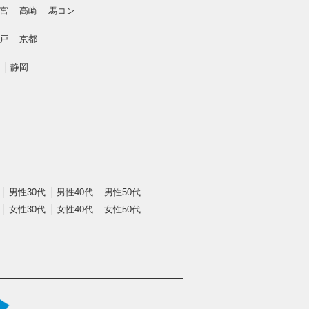
宮
高崎
馬コン
戸
京都
静岡
男性30代
男性40代
男性50代
女性30代
女性40代
女性50代