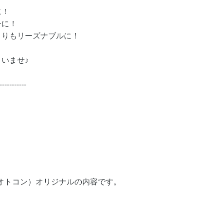
に！
ーに！
よりもリーズナブルに！
いませ♪
-----------
（オトコン）オリジナルの内容です。