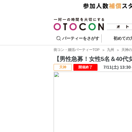
パーティーをさがす
初めての
街コン・婚活パーティーTOP
九州
天神の
【男性急募！女性5名＆40代女
7/11(土) 13:3
天神
開催終了