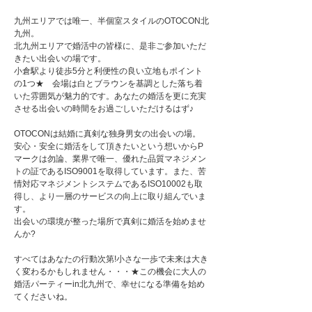
九州エリアでは唯一、半個室スタイルのOTOCON北
九州。
北九州エリアで婚活中の皆様に、是非ご参加いただ
きたい出会いの場です。
小倉駅より徒歩5分と利便性の良い立地もポイント
の1つ★ 会場は白とブラウンを基調とした落ち着
いた雰囲気が魅力的です。あなたの婚活を更に充実
させる出会いの時間をお過ごしいただけるはず♪
OTOCONは結婚に真剣な独身男女の出会いの場。
安心・安全に婚活をして頂きたいという想いからP
マークは勿論、業界で唯一、優れた品質マネジメン
トの証であるISO9001を取得しています。また、苦
情対応マネジメントシステムであるISO10002も取
得し、より一層のサービスの向上に取り組んでいま
す。
出会いの環境が整った場所で真剣に婚活を始めませ
んか?
すべてはあなたの行動次第!小さな一歩で未来は大き
く変わるかもしれません・・・★この機会に大人の
婚活パーティーin北九州で、幸せになる準備を始め
てくださいね。