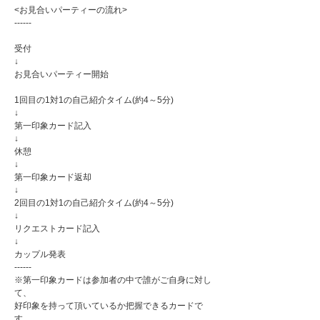
<お見合いパーティーの流れ>
------
受付
↓
お見合いパーティー開始
1回目の1対1の自己紹介タイム(約4～5分)
↓
第一印象カード記入
↓
休憩
↓
第一印象カード返却
↓
2回目の1対1の自己紹介タイム(約4～5分)
↓
リクエストカード記入
↓
カップル発表
------
※第一印象カードは参加者の中で誰がご自身に対し
て、
好印象を持って頂いているか把握できるカードで
す。