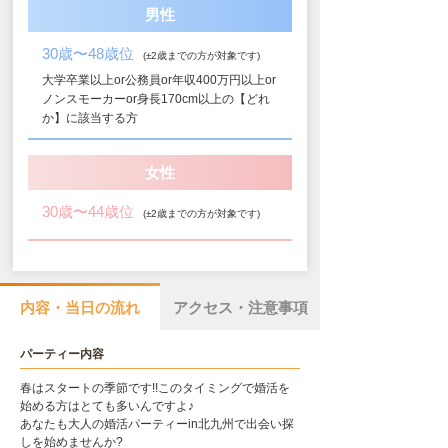
男性
30歳〜48歳位
(±2歳までの方が対象です)
大学卒業以上or公務員or年収400万円以上or
ノンスモーカーor身長170cm以上の【どれ
か】に該当する方
女性
30歳〜44歳位
(±2歳までの方が対象です)
内容・当日の流れ
アクセス・注意事項
パーティー内容
春はスタートの季節です!!このタイミングで婚活を
始める方はとても多いんですよ♪
あなたも大人の婚活パーティーin北九州で出会い探
しを始めませんか?