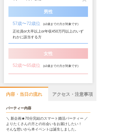
男性
57歳〜72歳位
(±2歳までの方が対象です)
正社員or大卒以上or年収450万円以上のいず
れかに該当する方
女性
52歳〜65歳位
(±2歳までの方が対象です)
内容・当日の流れ
アクセス・注意事項
パーティー内容
＼ 新企画★70分完結のスマート婚活パーティー ／
よりたくさんの方との出会いをお届けしたい！
そんな想いから本イベントは誕生しました。