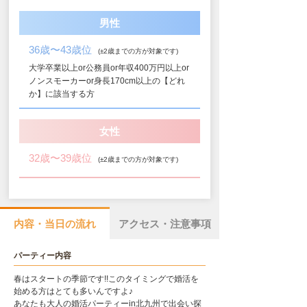
男性
36歳〜43歳位
(±2歳までの方が対象です)
大学卒業以上or公務員or年収400万円以上or
ノンスモーカーor身長170cm以上の【どれ
か】に該当する方
女性
32歳〜39歳位
(±2歳までの方が対象です)
内容・当日の流れ
アクセス・注意事項
パーティー内容
春はスタートの季節です!!このタイミングで婚活を
始める方はとても多いんですよ♪
あなたも大人の婚活パーティーin北九州で出会い探