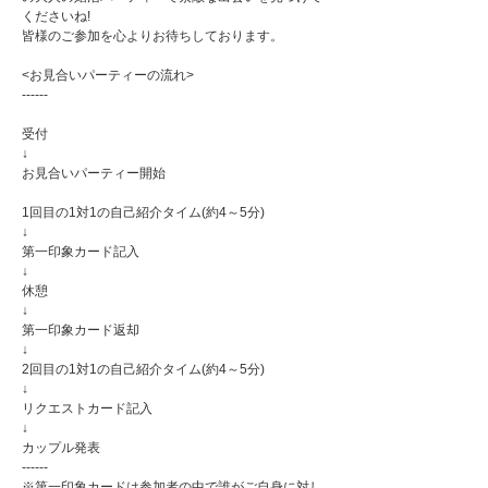
くださいね!
皆様のご参加を心よりお待ちしております。
<お見合いパーティーの流れ>
------
受付
↓
お見合いパーティー開始
1回目の1対1の自己紹介タイム(約4～5分)
↓
第一印象カード記入
↓
休憩
↓
第一印象カード返却
↓
2回目の1対1の自己紹介タイム(約4～5分)
↓
リクエストカード記入
↓
カップル発表
------
※第一印象カードは参加者の中で誰がご自身に対し