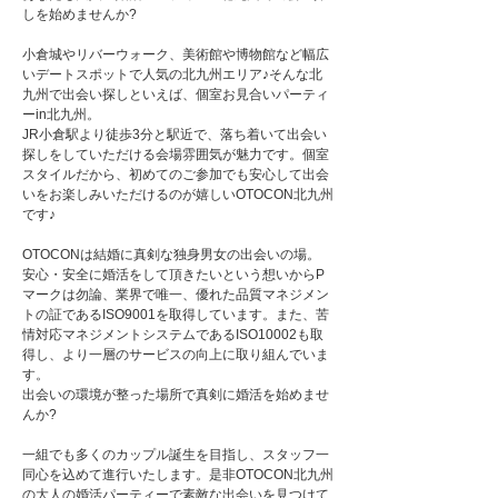
しを始めませんか?
小倉城やリバーウォーク、美術館や博物館など幅広
いデートスポットで人気の北九州エリア♪そんな北
九州で出会い探しといえば、個室お見合いパーティ
ーin北九州。
JR小倉駅より徒歩3分と駅近で、落ち着いて出会い
探しをしていただける会場雰囲気が魅力です。個室
スタイルだから、初めてのご参加でも安心して出会
いをお楽しみいただけるのが嬉しいOTOCON北九州
です♪
OTOCONは結婚に真剣な独身男女の出会いの場。
安心・安全に婚活をして頂きたいという想いからP
マークは勿論、業界で唯一、優れた品質マネジメン
トの証であるISO9001を取得しています。また、苦
情対応マネジメントシステムであるISO10002も取
得し、より一層のサービスの向上に取り組んでいま
す。
出会いの環境が整った場所で真剣に婚活を始めませ
んか?
一組でも多くのカップル誕生を目指し、スタッフ一
同心を込めて進行いたします。是非OTOCON北九州
の大人の婚活パーティーで素敵な出会いを見つけて