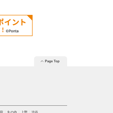
Page Top
宿
丸の内
上野
渋谷