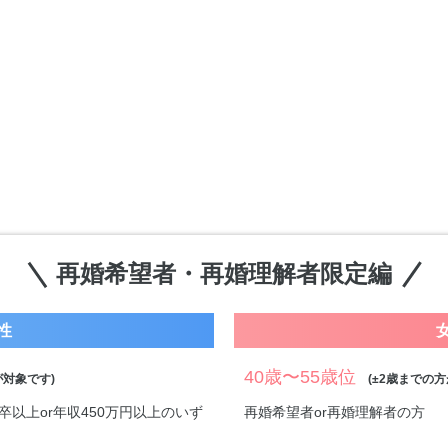
再婚希望者・再婚理解者限定編
性
40歳〜55歳位
対象です)
(±2歳までの方
卒以上or年収450万円以上のいず
再婚希望者or再婚理解者の方