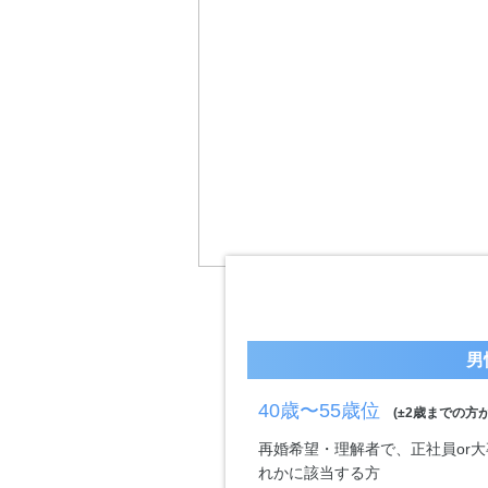
男
40歳〜55歳位
(±2歳までの方が
再婚希望・理解者で、正社員or大
れかに該当する方