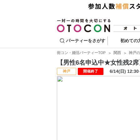
パーティーをさがす
初めての
街コン・婚活パーティーTOP
関西
神戸の
【男性6名申込中★女性残2席】マ
6/14(日) 12:3
神戸
開催終了