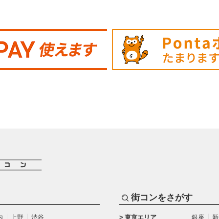
街コンをさがす
内
上野
渋谷
東京エリア
銀座
新