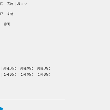
宮
高崎
馬コン
戸
京都
静岡
男性30代
男性40代
男性50代
女性30代
女性40代
女性50代