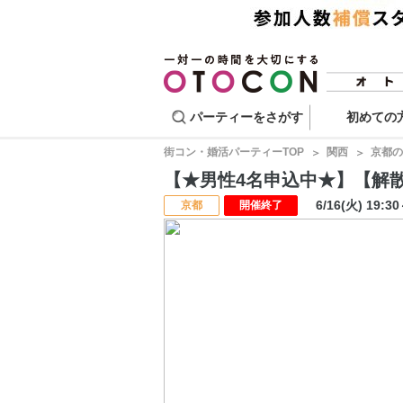
パーティーをさがす
初めての
街コン・婚活パーティーTOP
関西
京都の
【★男性4名申込中★】【解散開
6/16(火) 19:3
京都
開催終了