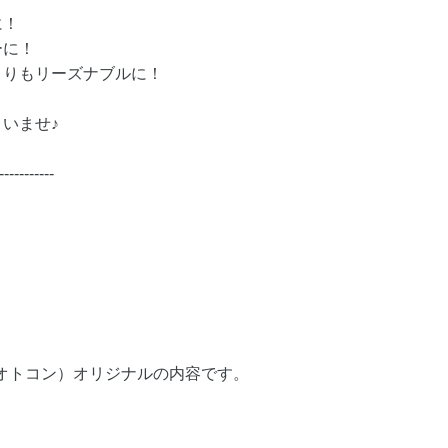
に！
ーに！
よりもリーズナブルに！
いませ♪
-----------
（オトコン）オリジナルの内容です。