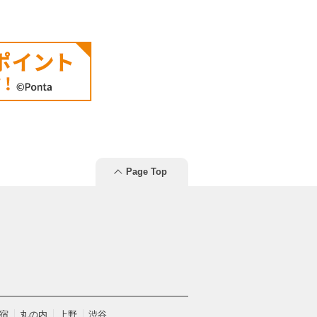
Page Top
宿
丸の内
上野
渋谷