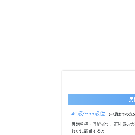
男
40歳〜55歳位
(±2歳までの方が
再婚希望・理解者で、正社員or大
れかに該当する方