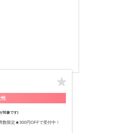
女性
が対象です)
席数限定★300円OFFで受付中！