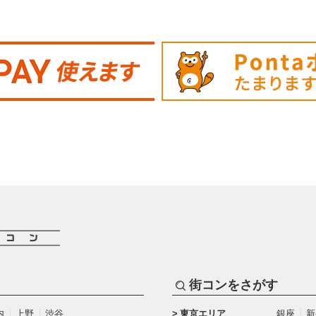
街コンをさがす
内
上野
渋谷
東京エリア
銀座
新