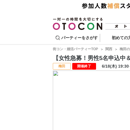
パーティーをさがす
初めての
街コン・婚活パーティーTOP
関西
梅田の
【女性急募！男性5名申込中＆4
6/18(木) 19:3
梅田
開催終了