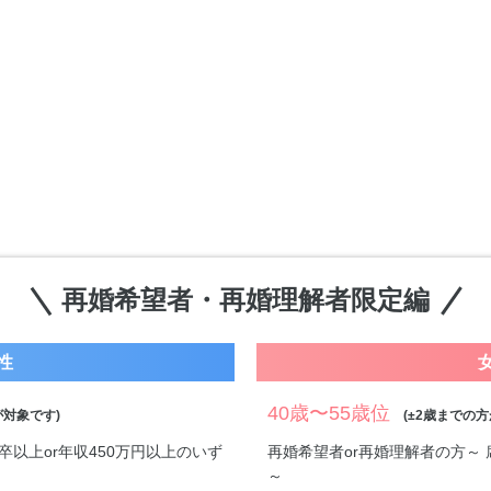
再婚希望者・再婚理解者限定編
性
40歳〜55歳位
対象です)
(±2歳までの方
卒以上or年収450万円以上のいず
再婚希望者or再婚理解者の方～ 
～