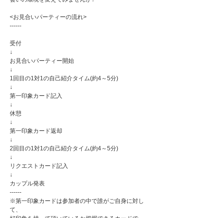
<お見合いパーティーの流れ>
------
受付
↓
お見合いパーティー開始
↓
1回目の1対1の自己紹介タイム(約4～5分)
↓
第一印象カード記入
↓
休憩
↓
第一印象カード返却
↓
2回目の1対1の自己紹介タイム(約4～5分)
↓
リクエストカード記入
↓
カップル発表
------
※第一印象カードは参加者の中で誰がご自身に対し
て、