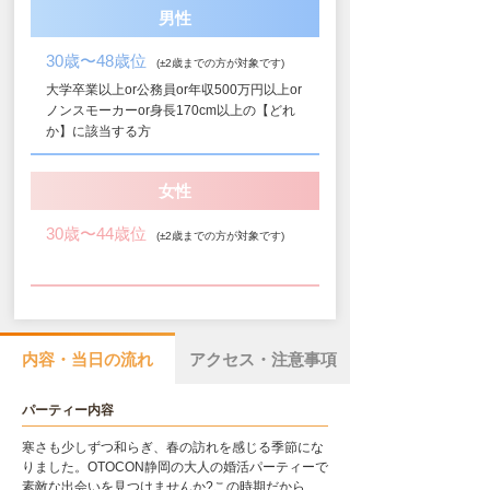
男性
30歳〜48歳位
(±2歳までの方が対象です)
大学卒業以上or公務員or年収500万円以上or
ノンスモーカーor身長170cm以上の【どれ
か】に該当する方
女性
30歳〜44歳位
(±2歳までの方が対象です)
内容・当日の流れ
アクセス・注意事項
パーティー内容
寒さも少しずつ和らぎ、春の訪れを感じる季節にな
りました。OTOCON静岡の大人の婚活パーティーで
素敵な出会いを見つけませんか?この時期だから、