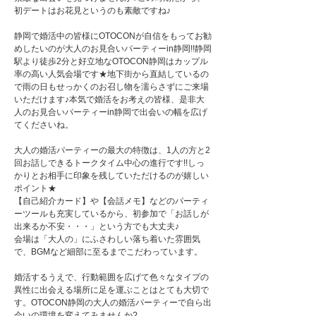
初デートはお花見というのも素敵ですね♪
静岡で婚活中の皆様にOTOCONが自信をもってお勧
めしたいのが大人のお見合いパーティーin静岡!!静岡
駅より徒歩2分と好立地なOTOCON静岡はカップル
率の高い人気会場です★地下街から直結しているの
で雨の日もせっかくのお召し物を濡らさずにご来場
いただけます♪本気で婚活をお考えの皆様、是非大
人のお見合いパーティーin静岡で出会いの幅を広げ
てくださいね。
大人の婚活パーティーの最大の特徴は、1人の方と2
回お話しできるトークタイム中心の進行です!!しっ
かりとお相手に印象を残していただけるのが嬉しい
ポイント★
【自己紹介カード】や【会話メモ】などのパーティ
ーツールも充実しているから、初参加で「お話しが
出来るか不安・・・」という方でも大丈夫♪
会場は「大人の」にふさわしい落ち着いた雰囲気
で、BGMなど細部に至るまでこだわっています。
婚活するうえで、行動範囲を広げて色々なタイプの
異性に出会える場所に足を運ぶことはとても大切で
す。OTOCON静岡の大人の婚活パーティーで自ら出
会いの環境を変えてみませんか?