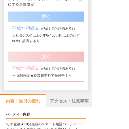
にする男性限定
男性
32歳〜49歳位
(±2歳までの方が対象です)
正社員or大卒以上or年収450万円以上のいず
れかに該当する方
女性
30歳〜45歳位
(±2歳までの方が対象です)
～ 席数限定★参加費無料で受付中！～
内容・当日の流れ
アクセス・注意事項
パーティー内容
＼ 新企画★70分完結のスマート婚活パーティー ／