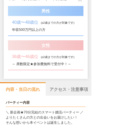
男性
40歳〜48歳位
(±2歳までの方が対象です)
年収500万円以上の方
女性
36歳〜46歳位
(±2歳までの方が対象です)
～ 席数限定★参加費無料で受付中！～
内容・当日の流れ
アクセス・注意事項
パーティー内容
＼ 新企画★70分完結のスマート婚活パーティー ／
よりたくさんの方との出会いをお届けしたい！
そんな想いから本イベントは誕生しました。