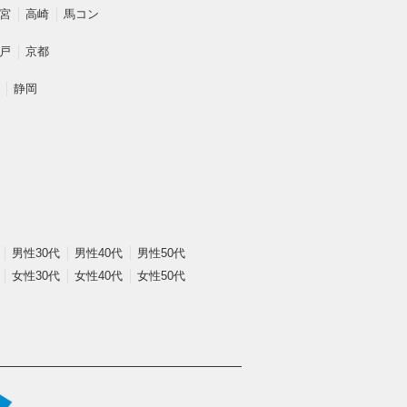
宮
高崎
馬コン
戸
京都
静岡
男性30代
男性40代
男性50代
女性30代
女性40代
女性50代