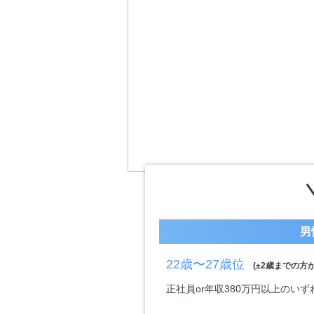
男
22歳〜27歳位
(±2歳までの方が
正社員or年収380万円以上のい