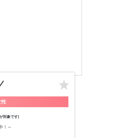
女性
が対象です)
付中！～