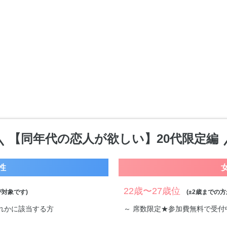
【同年代の恋人が欲しい】20代限定編
性
22歳〜27歳位
対象です)
(±2歳までの方
ずれかに該当する方
～ 席数限定★参加費無料で受