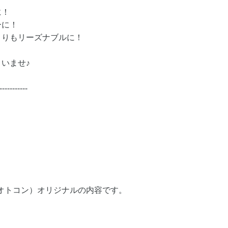
に！
ーに！
よりもリーズナブルに！
いませ♪
-----------
（オトコン）オリジナルの内容です。