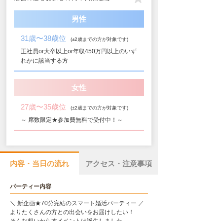
男性
31歳〜38歳位
(±2歳までの方が対象です)
正社員or大卒以上or年収450万円以上のいず
れかに該当する方
女性
27歳〜35歳位
(±2歳までの方が対象です)
～ 席数限定★参加費無料で受付中！～
内容・当日の流れ
アクセス・注意事項
パーティー内容
＼ 新企画★70分完結のスマート婚活パーティー ／
よりたくさんの方との出会いをお届けしたい！