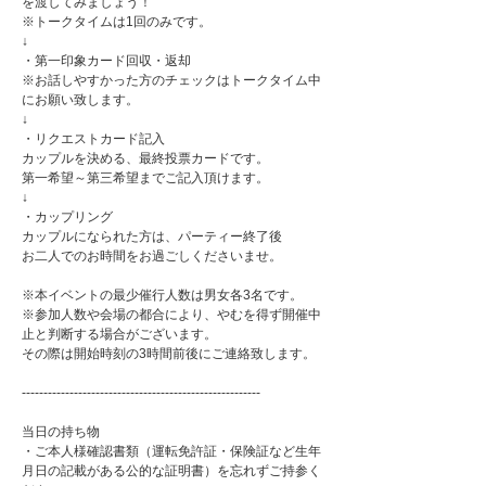
を渡してみましょう！
※トークタイムは1回のみです。
↓
・第一印象カード回収・返却
※お話しやすかった方のチェックはトークタイム中
にお願い致します。
↓
・リクエストカード記入
カップルを決める、最終投票カードです。
第一希望～第三希望までご記入頂けます。
↓
・カップリング
カップルになられた方は、パーティー終了後
お二人でのお時間をお過ごしくださいませ。
※本イベントの最少催行人数は男女各3名です。
※参加人数や会場の都合により、やむを得ず開催中
止と判断する場合がございます。
その際は開始時刻の3時間前後にご連絡致します。
-------------------------------------------------------
当日の持ち物
・ご本人様確認書類（運転免許証・保険証など生年
月日の記載がある公的な証明書）を忘れずご持参く