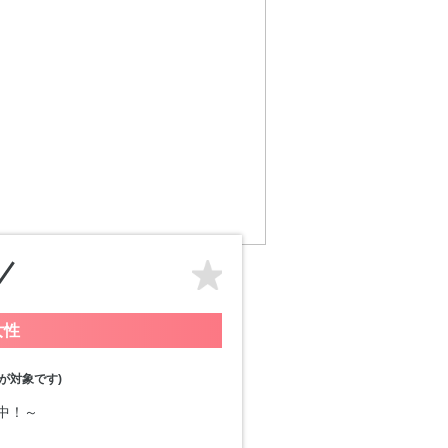
女性
が対象です)
付中！～