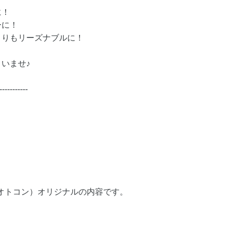
に！
ーに！
よりもリーズナブルに！
いませ♪
-----------
（オトコン）オリジナルの内容です。