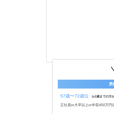
男
57歳〜72歳位
(±2歳までの方が
正社員or大卒以上or年収450