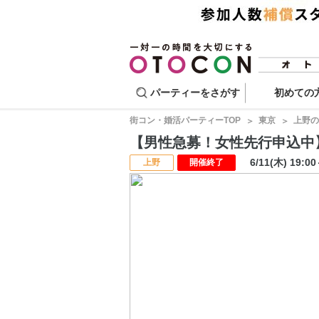
パーティーをさがす
初めての
街コン・婚活パーティーTOP
東京
上野の
【男性急募！女性先行申込中】マ
6/11(木) 19:0
上野
開催終了