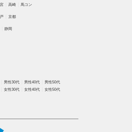
宮
高崎
馬コン
戸
京都
静岡
男性30代
男性40代
男性50代
女性30代
女性40代
女性50代