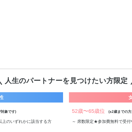
人生のパートナーを見つけたい方限定
性
52歳〜65歳位
対象です)
(±2歳までの方
万円以上のいずれかに該当する方
～ 席数限定★参加費無料で受