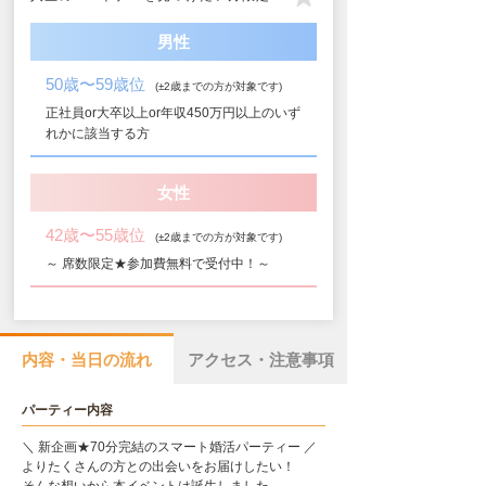
男性
50歳〜59歳位
(±2歳までの方が対象です)
正社員or大卒以上or年収450万円以上のいず
れかに該当する方
女性
42歳〜55歳位
(±2歳までの方が対象です)
～ 席数限定★参加費無料で受付中！～
内容・当日の流れ
アクセス・注意事項
パーティー内容
＼ 新企画★70分完結のスマート婚活パーティー ／
よりたくさんの方との出会いをお届けしたい！