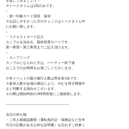
を渡してみましょう！
※トークタイムは1回のみです。
↓
・第一印象カード回収・返却
※お話しやすかった方のチェックはトークタイム中
にお願い致します。
↓
・リクエストカード記入
カップルを決める、最終投票カードです。
第一希望～第三希望までご記入頂けます。
↓
・カップリング
カップルになられた方は、パーティー終了後
お二人でのお時間をお過ごしくださいませ。
※本イベントの最少催行人数は男女各3名です。
※参加人数や会場の都合により、やむを得ず開催中
止と判断する場合がございます。
その際は開始時刻の3時間前後にご連絡致します。
-------------------------------------------------------
当日の持ち物
・ご本人様確認書類（運転免許証・保険証など生年
月日の記載がある公的な証明書）を忘れずご持参く