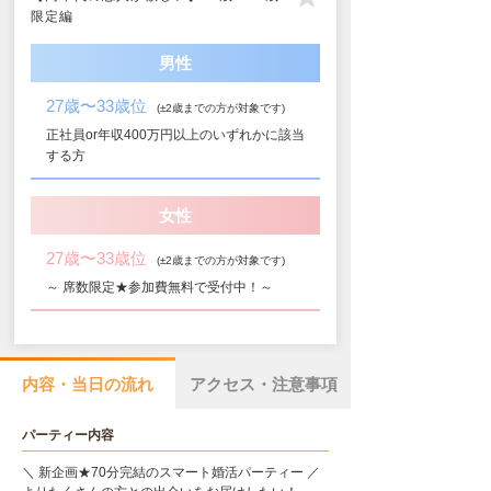
限定編
男性
27歳〜33歳位
(±2歳までの方が対象です)
正社員or年収400万円以上のいずれかに該当
する方
女性
27歳〜33歳位
(±2歳までの方が対象です)
～ 席数限定★参加費無料で受付中！～
内容・当日の流れ
アクセス・注意事項
パーティー内容
＼ 新企画★70分完結のスマート婚活パーティー ／