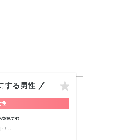
にする男性
女性
が対象です)
付中！～