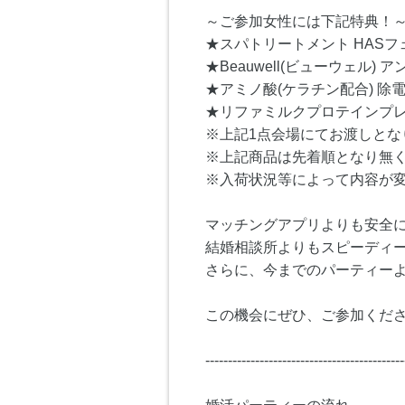
～ご参加女性には下記特典！
★スパトリートメント HAS
★Beauwell(ビューウェル
★アミノ酸(ケラチン配合) 除
★リファミルクプロテインプ
※上記1点会場にてお渡しとな
※上記商品は先着順となり無
※入荷状況等によって内容が
マッチングアプリよりも安全
結婚相談所よりもスピーディ
さらに、今までのパーティー
この機会にぜひ、ご参加くださ
--------------------------------------------