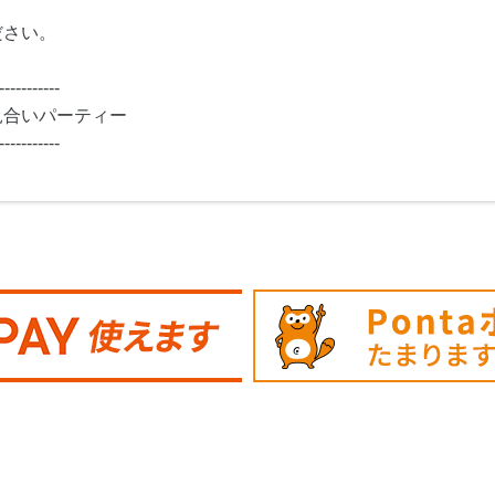
ださい。
-----------
見合いパーティー
-----------