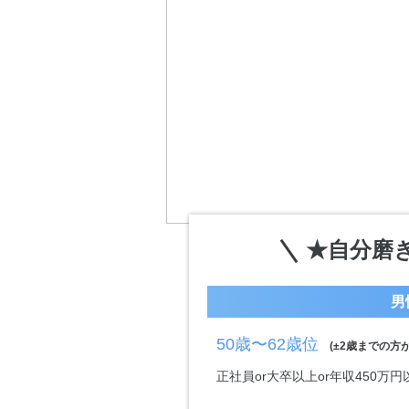
★自分磨
男
50歳〜62歳位
(±2歳までの方が
正社員or大卒以上or年収450