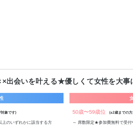
き×出会いを叶える★優しくて女性を大事
性
50歳〜59歳位
対象です)
(±2歳までの方
万円以上のいずれかに該当する方
～ 席数限定★参加費無料で受