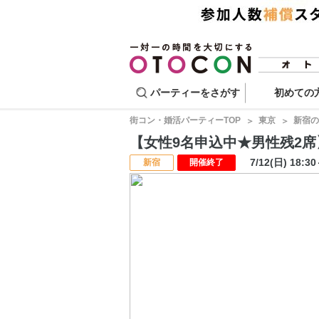
パーティーをさがす
初めての
街コン・婚活パーティーTOP
東京
新宿の
【女性9名申込中★男性残2席】マ
7/12(日) 18:3
新宿
開催終了