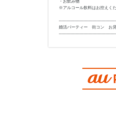
・お飲み物
※アルコール飲料はお控えく
--------------------------------------------
婚活パーティー 街コン お
--------------------------------------------