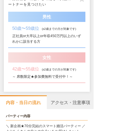
ートナーを見つけたい
男性
50歳〜59歳位
(±2歳までの方が対象です)
正社員or大卒以上or年収450万円以上のいず
れかに該当する方
女性
42歳〜55歳位
(±2歳までの方が対象です)
～ 席数限定★参加費無料で受付中！～
内容・当日の流れ
アクセス・注意事項
パーティー内容
＼ 新企画★70分完結のスマート婚活パーティー ／