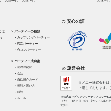
代
女性40代
女性50代
女性20代
安心の証
とは
パーティーの種類
れ
カップリングパーティー
恋活パーティー
合コンパーティー
パーティー成功術
成功の秘訣
運営会社
会話
自己紹介カード
タメニー株式会社は
種類と選び方
上場しております。(証
服装
※株式会社ビッグツリーテクノロジー&コン
ルール
（火）～4月24日（金）【カップル率の
て算出