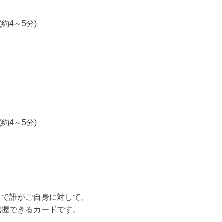
約4～5分)
約4～5分)
中で誰がご自身に対して、
把握できるカードです。