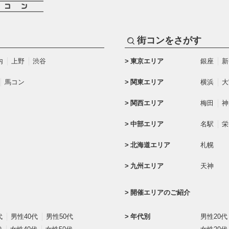
街コンをさがす
内
上野
渋谷
東京エリア
銀座
新
馬コン
関東エリア
横浜
大
関西エリア
梅田
神
中部エリア
名駅
栄
北海道エリア
札幌
九州エリア
天神
開催エリアのご紹介
代
男性40代
男性50代
年代別
男性20代