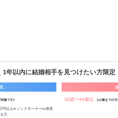
1年以内に結婚相手を見つけたい方限定
性
30歳〜44歳位
対象です)
(±2歳までの方
0万円以上orノンスモーカーor身長
する方