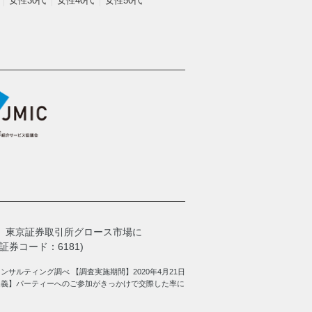
女性30代
女性40代
女性50代
、
東京証券取引所グロース市場に
券コード：6181)
サルティング調べ 【調査実施期間】2020年4月21日
定義】パーティーへのご参加がきっかけで交際した率に