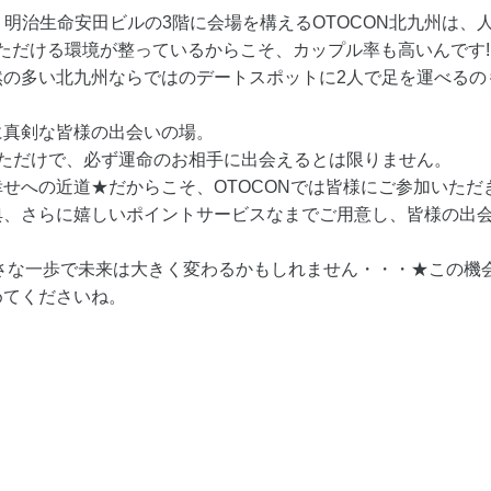
行・明治生命安田ビルの3階に会場を構えるOTOCON北九州は
ただける環境が整っているからこそ、カップル率も高いんです!
然の多い北九州ならではのデートスポットに2人で足を運べるの
に真剣な皆様の出会いの場。
しただけで、必ず運命のお相手に出会えるとは限りません。
せへの近道★だからこそ、OTOCONでは皆様にご参加いただ
、さらに嬉しいポイントサービスなまでご用意し、皆様の出会
さな一歩で未来は大きく変わるかもしれません・・・★この機会
めてくださいね。