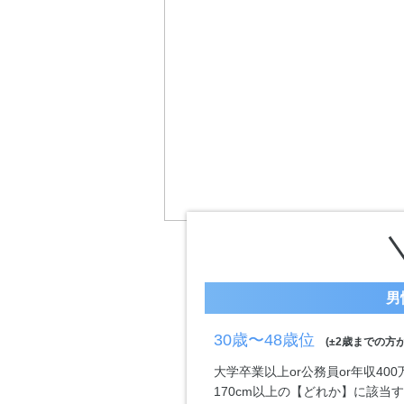
男
30歳〜48歳位
(±2歳までの方が
大学卒業以上or公務員or年収40
170cm以上の【どれか】に該当