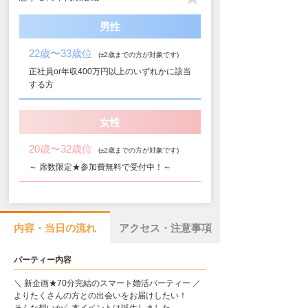
男性
22歳〜33歳位
(±2歳までの方が対象です)
正社員or年収400万円以上のいずれかに該当
する方
女性
20歳〜32歳位
(±2歳までの方が対象です)
～ 席数限定★参加費無料で受付中！～
内容・当日の流れ
アクセス・注意事項
パーティー内容
＼ 新企画★70分完結のスマート婚活パーティー ／
よりたくさんの方との出会いをお届けしたい！