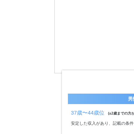
男
37歳〜44歳位
(±2歳までの方が
安定した収入があり、記載の条