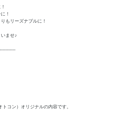
に！
ーに！
よりもリーズナブルに！
いませ♪
-----------
（オトコン）オリジナルの内容です。