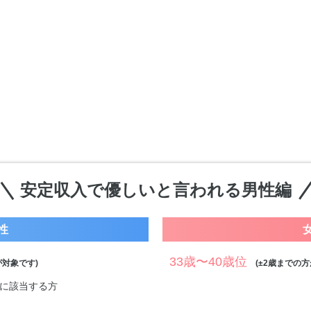
安定収入で優しいと言われる男性編
性
33歳〜40歳位
対象です)
(±2歳までの方
件に該当する方