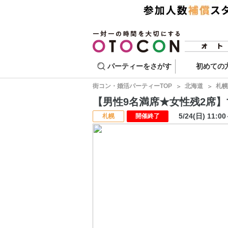
パーティーをさがす
初めての
街コン・婚活パーティーTOP
北海道
札幌
【男性9名満席★女性残2席】マッ
5/24(日) 11:0
札幌
開催終了