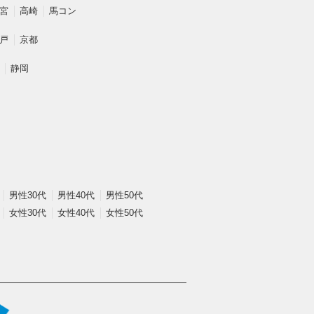
宮
高崎
馬コン
戸
京都
静岡
男性30代
男性40代
男性50代
女性30代
女性40代
女性50代