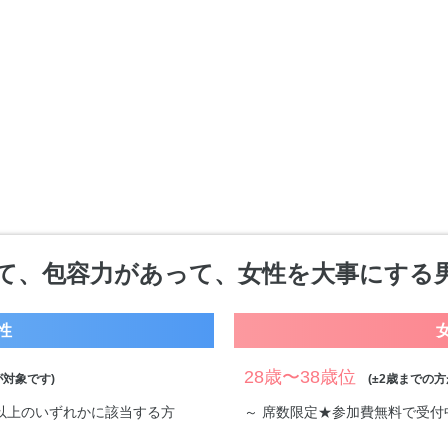
て、包容力があって、女性を大事にする
性
28歳〜38歳位
対象です)
(±2歳までの方
万円以上のいずれかに該当する方
～ 席数限定★参加費無料で受