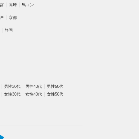
宮
高崎
馬コン
戸
京都
静岡
男性30代
男性40代
男性50代
女性30代
女性40代
女性50代