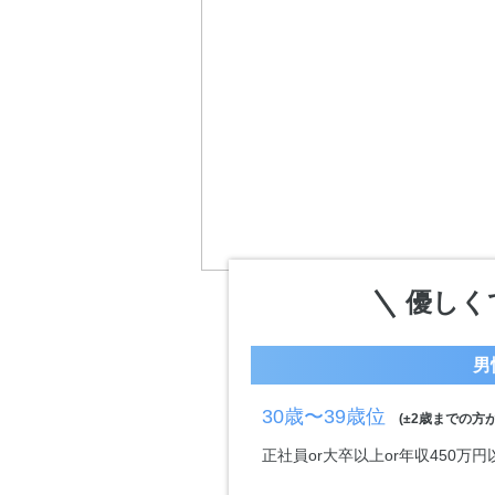
優しく
男
30歳〜39歳位
(±2歳までの方が
正社員or大卒以上or年収450