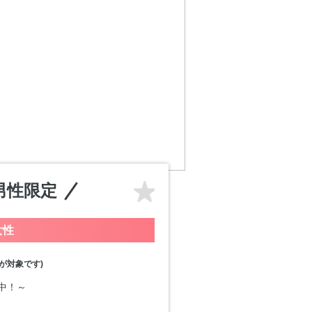
男性限定
女性
が対象です)
付中！～