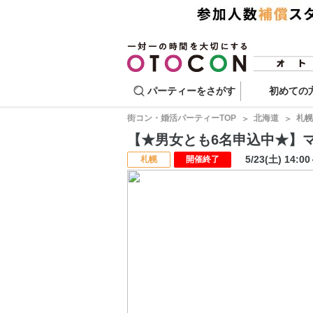
パーティーをさがす
初めての
街コン・婚活パーティーTOP
北海道
札幌
【★男女とも6名申込中★】マッチ
5/23(土) 14:0
札幌
開催終了