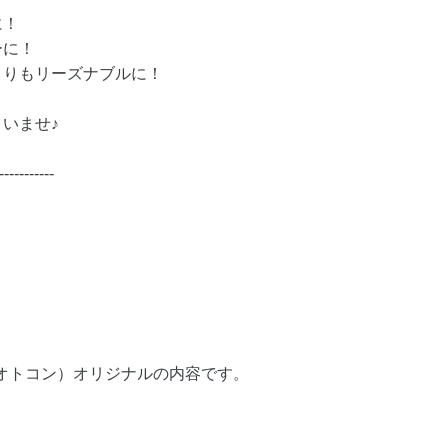
に！
ーに！
よりもリーズナブルに！
いませ♪
-----------
（オトコン）オリジナルの内容です。