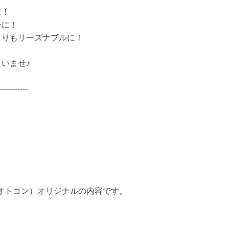
に！
ーに！
よりもリーズナブルに！
いませ♪
-----------
（オトコン）オリジナルの内容です。