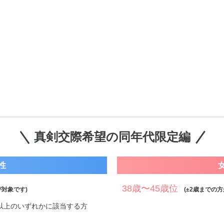
真剣交際希望の同年代限定編
性
38歳〜45歳位
対象です)
(±2歳までの方
万円以上のいずれかに該当する方