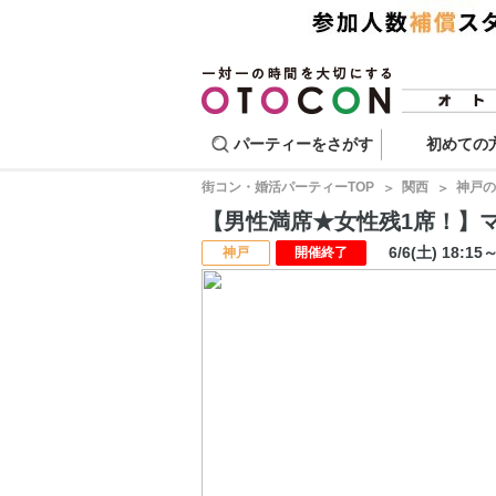
パーティーをさがす
初めての
街コン・婚活パーティーTOP
関西
神戸の
【男性満席★女性残1席！】マッ
6/6(土) 18:15
神戸
開催終了