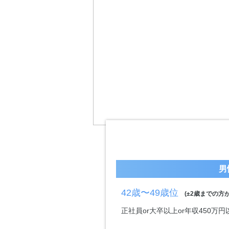
男
42歳〜49歳位
(±2歳までの方が
正社員or大卒以上or年収450