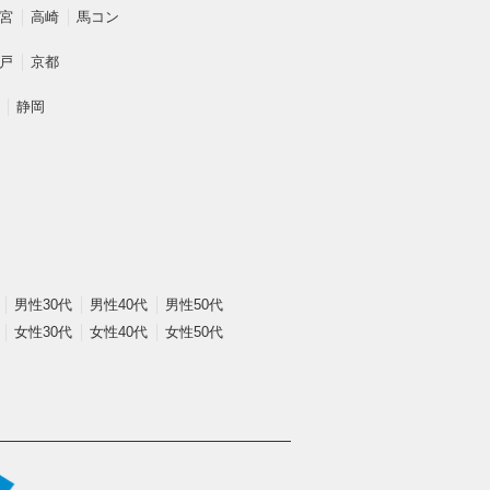
宮
高崎
馬コン
戸
京都
静岡
男性30代
男性40代
男性50代
女性30代
女性40代
女性50代