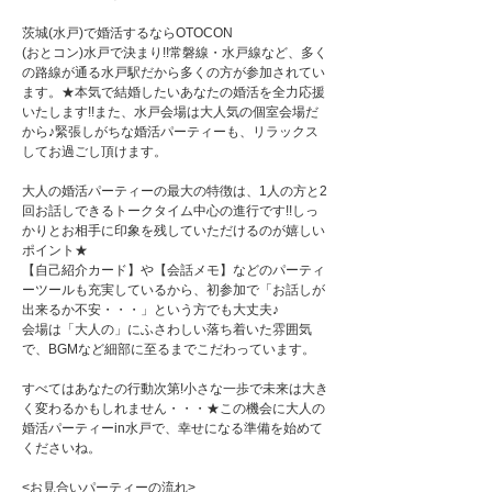
茨城(水戸)で婚活するならOTOCON
(おとコン)水戸で決まり!!常磐線・水戸線など、多く
の路線が通る水戸駅だから多くの方が参加されてい
ます。★本気で結婚したいあなたの婚活を全力応援
いたします!!また、水戸会場は大人気の個室会場だ
から♪緊張しがちな婚活パーティーも、リラックス
してお過ごし頂けます。
大人の婚活パーティーの最大の特徴は、1人の方と2
回お話しできるトークタイム中心の進行です!!しっ
かりとお相手に印象を残していただけるのが嬉しい
ポイント★
【自己紹介カード】や【会話メモ】などのパーティ
ーツールも充実しているから、初参加で「お話しが
出来るか不安・・・」という方でも大丈夫♪
会場は「大人の」にふさわしい落ち着いた雰囲気
で、BGMなど細部に至るまでこだわっています。
すべてはあなたの行動次第!小さな一歩で未来は大き
く変わるかもしれません・・・★この機会に大人の
婚活パーティーin水戸で、幸せになる準備を始めて
くださいね。
<お見合いパーティーの流れ>