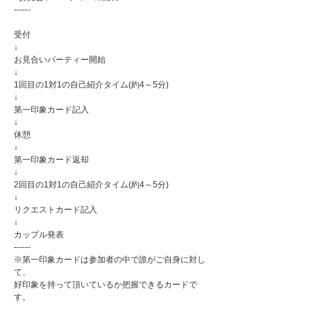
------
受付
↓
お見合いパーティー開始
↓
1回目の1対1の自己紹介タイム(約4～5分)
↓
第一印象カード記入
↓
休憩
↓
第一印象カード返却
↓
2回目の1対1の自己紹介タイム(約4～5分)
↓
リクエストカード記入
↓
カップル発表
------
※第一印象カードは参加者の中で誰がご自身に対し
て、
好印象を持って頂いているか把握できるカードで
す。