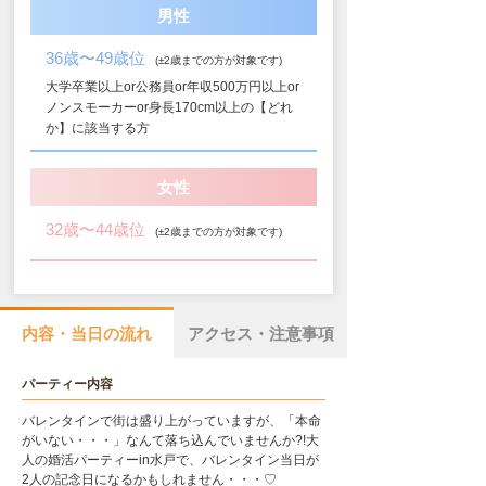
男性
36歳〜49歳位
(±2歳までの方が対象です)
大学卒業以上or公務員or年収500万円以上or
ノンスモーカーor身長170cm以上の【どれ
か】に該当する方
女性
32歳〜44歳位
(±2歳までの方が対象です)
内容・当日の流れ
アクセス・注意事項
パーティー内容
バレンタインで街は盛り上がっていますが、「本命
がいない・・・」なんて落ち込んでいませんか?!大
人の婚活パーティーin水戸で、バレンタイン当日が
2人の記念日になるかもしれません・・・♡