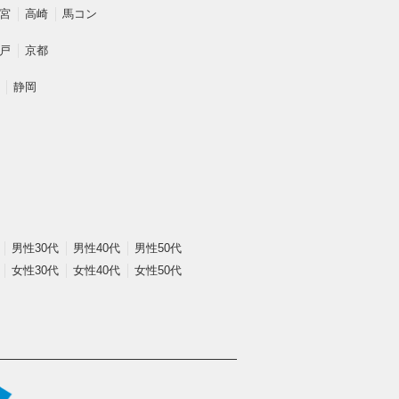
宮
高崎
馬コン
戸
京都
静岡
男性30代
男性40代
男性50代
女性30代
女性40代
女性50代