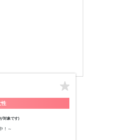
女性
が対象です)
付中！～