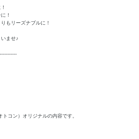
に！
ーに！
よりもリーズナブルに！
いませ♪
-----------
（オトコン）オリジナルの内容です。