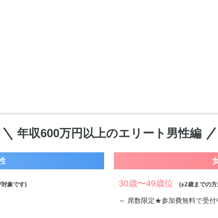
年収600万円以上のエリート男性編
性
30歳〜49歳位
対象です)
(±2歳までの方
～ 席数限定★参加費無料で受