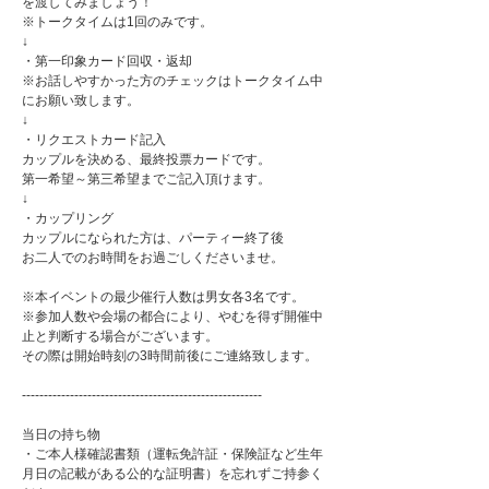
を渡してみましょう！
※トークタイムは1回のみです。
↓
・第一印象カード回収・返却
※お話しやすかった方のチェックはトークタイム中
にお願い致します。
↓
・リクエストカード記入
カップルを決める、最終投票カードです。
第一希望～第三希望までご記入頂けます。
↓
・カップリング
カップルになられた方は、パーティー終了後
お二人でのお時間をお過ごしくださいませ。
※本イベントの最少催行人数は男女各3名です。
※参加人数や会場の都合により、やむを得ず開催中
止と判断する場合がございます。
その際は開始時刻の3時間前後にご連絡致します。
-------------------------------------------------------
当日の持ち物
・ご本人様確認書類（運転免許証・保険証など生年
月日の記載がある公的な証明書）を忘れずご持参く