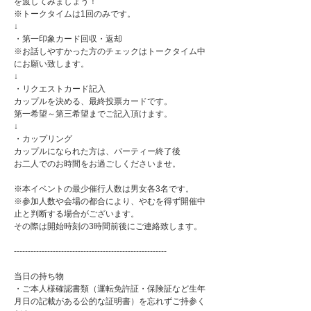
を渡してみましょう！
※トークタイムは1回のみです。
↓
・第一印象カード回収・返却
※お話しやすかった方のチェックはトークタイム中
にお願い致します。
↓
・リクエストカード記入
カップルを決める、最終投票カードです。
第一希望～第三希望までご記入頂けます。
↓
・カップリング
カップルになられた方は、パーティー終了後
お二人でのお時間をお過ごしくださいませ。
※本イベントの最少催行人数は男女各3名です。
※参加人数や会場の都合により、やむを得ず開催中
止と判断する場合がございます。
その際は開始時刻の3時間前後にご連絡致します。
-------------------------------------------------------
当日の持ち物
・ご本人様確認書類（運転免許証・保険証など生年
月日の記載がある公的な証明書）を忘れずご持参く