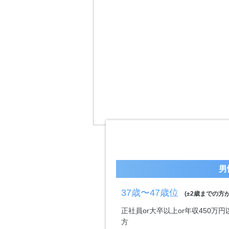
男
37歳〜47歳位
(±2歳までの方が
正社員or大卒以上or年収450
方