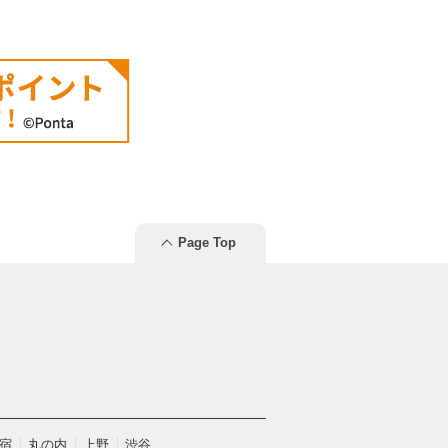
Page Top
宿
丸の内
上野
渋谷