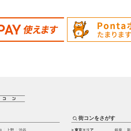
街コンをさがす
内
上野
渋谷
東京エリア
銀座
新