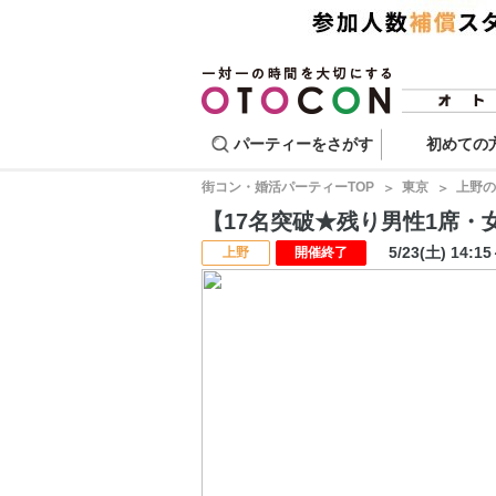
パーティーをさがす
初めての
街コン・婚活パーティーTOP
東京
上野の
【17名突破★残り男性1席・女性
5/23(土) 14:1
上野
開催終了