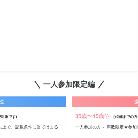
一人参加限定編
性
35歳〜45歳位
対象です)
(±2歳までの方
万円以上で、記載条件に当てはまる
一人参加の方～ 席数限定★参