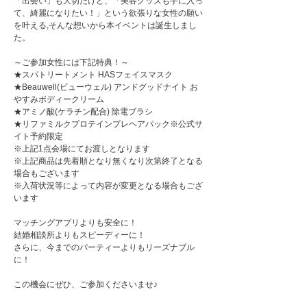
「出会い」も大切だけど、「美容グッズも手に入っ
て、綺麗になりたい！」という欲張りな女性の願い
を叶える,そんな想いから本イベントは誕生しまし
た。
～ご参加女性には下記特典！～
★スパトリートメント HASフェイスマスク
★Beauwell(ビューウェル) アンドグッドナイト お
やすみボディークリーム
★アミノ酸(ケラチン配合) 除電ブラシ
★リファミルクプロテインプレヘアパック※公式サ
イト予約限定
※上記1点会場にてお渡しとなります
※上記商品は先着順となり無くなり次第終了となる
場合もございます
※入荷状況等によって内容が変更となる場合もござ
います
マッチングアプリよりも安全に！
結婚相談所よりもスピーディーに！
さらに、今までのパーティーよりもリーズナブル
に！
この機会にぜひ、ご参加くださいませ♪