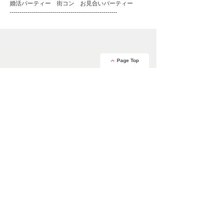
婚活パーティー 街コン お見合いパーティー
-------------------------------------------------------
Page Top
安心の証