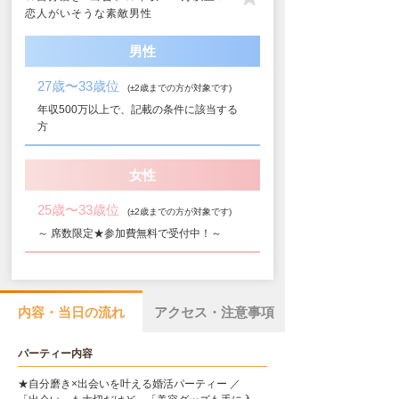
恋人がいそうな素敵男性
男性
27歳〜33歳位
(±2歳までの方が対象です)
年収500万以上で、記載の条件に該当する
方
女性
25歳〜33歳位
(±2歳までの方が対象です)
～ 席数限定★参加費無料で受付中！～
内容・当日の流れ
アクセス・注意事項
パーティー内容
★自分磨き×出会いを叶える婚活パーティー ／