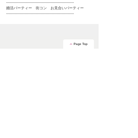
-------------------------------------------------------
婚活パーティー 街コン お見合いパーティー
-------------------------------------------------------
Page Top
安心の証