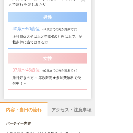
人で旅行を楽しみたい
男性
40歳〜50歳位
(±2歳までの方が対象です)
正社員or大卒以上or年収450万円以上で、記
載条件に当てはまる方
女性
37歳〜46歳位
(±2歳までの方が対象です)
旅行好きの方～ 席数限定★参加費無料で受
付中！～
内容・当日の流れ
アクセス・注意事項
パーティー内容