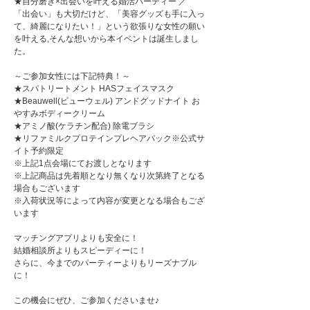
★自分磨き×出会いを叶える婚活パーティー ／
「出会い」も大切だけど、「美容グッズも手に入っ
て、綺麗になりたい！」という欲張りな女性の願い
を叶える,そんな想いから本イベントは誕生しまし
た。
～ご参加女性には下記特典！～
★スパトリートメント HASフェイスマスク
★Beauwell(ビューウェル) アンドグッドナイト お
やすみボディークリーム
★アミノ酸(ケラチン配合) 除電ブラシ
★リファミルクプロテインプレヘアパック※公式サ
イト予約限定
※上記1点会場にてお渡しとなります
※上記商品は先着順となり無くなり次第終了となる
場合もございます
※入荷状況等によって内容が変更となる場合もござ
います
マッチングアプリよりも安全に！
結婚相談所よりもスピーディーに！
さらに、今までのパーティーよりもリーズナブル
に！
この機会にぜひ、ご参加くださいませ♪