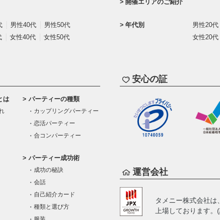
開催エリアのご紹介
代
男性40代
男性50代
年代別
男性20代
代
女性40代
女性50代
女性20代
安心の証
とは
パーティーの種類
れ
カップリングパーティー
恋活パーティー
合コンパーティー
パーティー成功術
成功の秘訣
運営会社
会話
自己紹介カード
タメニー株式会社は
種類と選び方
上場しております。(証
服装