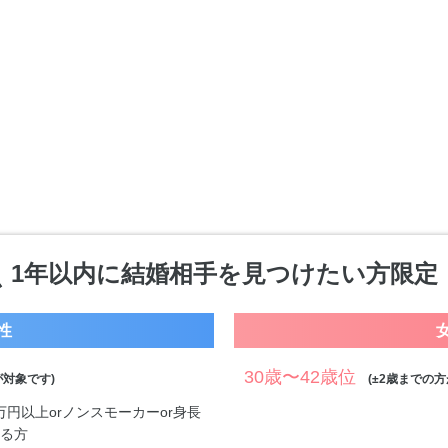
1年以内に結婚相手を見つけたい方限定
性
30歳〜42歳位
対象です)
(±2歳までの方
0万円以上orノンスモーカーor身長
する方