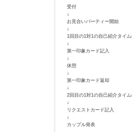
受付
↓
お見合いパーティー開始
↓
1回目の1対1の自己紹介タイム(
↓
第一印象カード記入
↓
休憩
↓
第一印象カード返却
↓
2回目の1対1の自己紹介タイム(
↓
リクエストカード記入
↓
カップル発表
------