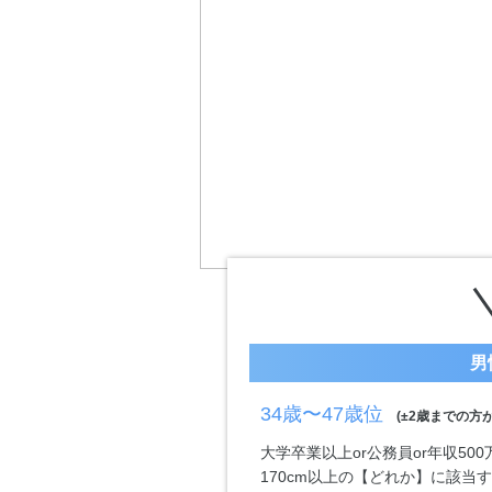
男
34歳〜47歳位
(±2歳までの方が
大学卒業以上or公務員or年収50
170cm以上の【どれか】に該当