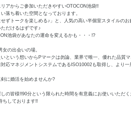
アからご参加いただきやすいOTOCON池袋!!
しい落ち着いた空間となっております。
にせずトークを楽しめる♪」と、人気の高い半個室スタイルのお
ただけるはずです♪
CON池袋があなたの運命を変えるかも・・・!?
身男女の出会いの場。
いという想いからPマークは勿論、業界で唯一、優れた品質マネジ
対応マネジメントシステムであるISO10002も取得し、より
剣に婚活を始めませんか?
しの皆様!!90分という限られた時間を有意義にお使いいただ
待ちしております!!