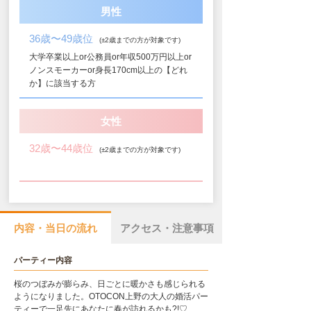
男性
36歳〜49歳位
(±2歳までの方が対象です)
大学卒業以上or公務員or年収500万円以上or
ノンスモーカーor身長170cm以上の【どれ
か】に該当する方
女性
32歳〜44歳位
(±2歳までの方が対象です)
内容・当日の流れ
アクセス・注意事項
パーティー内容
桜のつぼみが膨らみ、日ごとに暖かさも感じられる
ようになりました。OTOCON上野の大人の婚活パー
ティーで一足先にあなたに春が訪れるかも?!♡