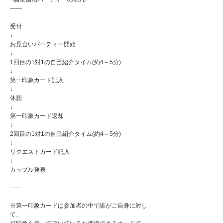
------
受付
↓
お見合いパーティー開始
↓
1回目の1対1の自己紹介タイム(約4～5分)
↓
第一印象カード記入
↓
休憩
↓
第一印象カード返却
↓
2回目の1対1の自己紹介タイム(約4～5分)
↓
リクエストカード記入
↓
カップル発表
------
※第一印象カードは参加者の中で誰がご自身に対し
て、