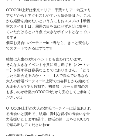
OTOCON上野は東京エリア・千葉エリア・埼玉エリ
アなどからもアクセスしやすい人気会場!また、これ
から婚活を始めたいという方にもおススメの【半個
室スタイル】は、周囲の目を気にせずお話に集中し
ていただけるという点で大きなポイントとなってい
ます★
個室お見合いパーティーin上野なら、きっと安心し
てスタートできるはずです!!
結婚は人生の3大イベントとも言われています。
そんな大きなイベントを共に成し遂げる【パートナ
ー】を探す事は容易なことではありません。「どう
したら出会えるのか・・・」1人で悩んでいるなら
大人の婚活パーティーin上野で出会探しから始めて
みませんか?少人数制で、初参加・お一人参加の方
も多いのが特徴のOTOCONだから安心してご参加く
ださいね♪
OTOCON上野の大人の婚活パーティーは活気あふれ
る出会いと演出で、結婚に真剣な皆様の出会いを全
力応援いたします!!是非、婚活の第一歩をOTOCON
で踏み出してくださいね★
<個室婚活パーティーの流れ>