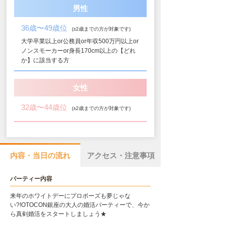
男性
36歳〜49歳位
(±2歳までの方が対象です)
大学卒業以上or公務員or年収500万円以上or
ノンスモーカーor身長170cm以上の【どれ
か】に該当する方
女性
32歳〜44歳位
(±2歳までの方が対象です)
内容・当日の流れ
アクセス・注意事項
パーティー内容
来年のホワイトデーにプロポーズも夢じゃな
い?!OTOCON銀座の大人の婚活パーティーで、今か
ら真剣婚活をスタートしましょう★