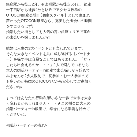
銀座駅から徒歩2分、有楽町駅から徒歩6分と、銀座
一丁目駅から徒歩4分と駅近でアクセス抜群の
OTOCON銀座会場!!【個室スタイル】として生まれ
変わったOTOCON銀座なら、充実した出会いの時間
をすごせるはず♪
婚活したい街としても人気の高い銀座エリアで運命
の出会いを探しませんか?!
結婚は人生の3大イベントとも言われています。
そんな大きなイベントを共に成し遂げる【パートナ
ー】を探す事は容易なことではありません。「どう
したら出会えるのか・・・」1人で悩んでいるなら
大人の婚活パーティーin銀座で出会探しから始めて
みませんか?少人数制で、初参加・お一人参加の方
も多いのが特徴のOTOCONだから安心してご参加く
ださいね♪
すべてはあなたの行動次第!小さな一歩で未来は大き
く変わるかもしれません・・・★この機会に大人の
婚活パーティーin銀座で、幸せになる準備を始めて
くださいね。
<婚活パーティーの流れ>
------