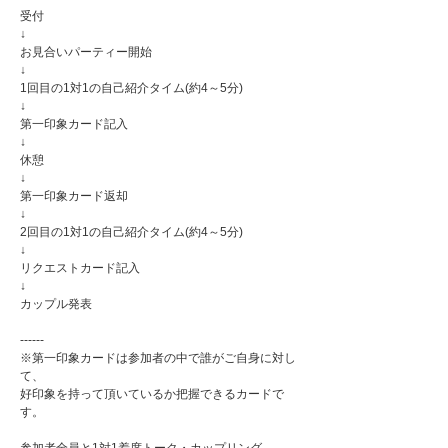
受付
↓
お見合いパーティー開始
↓
1回目の1対1の自己紹介タイム(約4～5分)
↓
第一印象カード記入
↓
休憩
↓
第一印象カード返却
↓
2回目の1対1の自己紹介タイム(約4～5分)
↓
リクエストカード記入
↓
カップル発表
------
※第一印象カードは参加者の中で誰がご自身に対し
て、
好印象を持って頂いているか把握できるカードで
す。