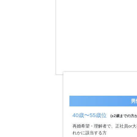
男
40歳〜55歳位
(±2歳までの方が
再婚希望・理解者で、正社員or大
れかに該当する方