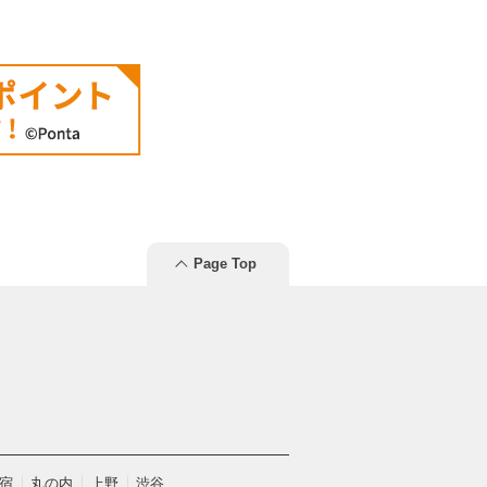
Page Top
宿
丸の内
上野
渋谷