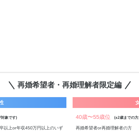
再婚希望者・再婚理解者限定編
性
40歳〜55歳位
対象です)
(±2歳までの方
卒以上or年収450万円以上のいず
再婚希望者or再婚理解者の方