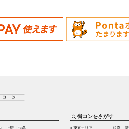
街コンをさがす
内
上野
渋谷
東京エリア
銀座
新