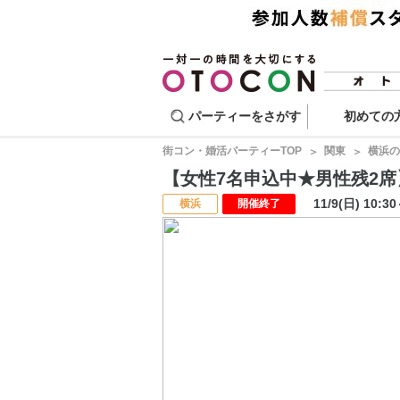
パーティーをさがす
初めての
街コン・婚活パーティーTOP
関東
横浜の
【女性7名申込中★男性残2席】ス
11/9(日) 10:3
横浜
開催終了