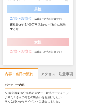
男性
27歳〜33歳位
(±2歳までの方が対象です)
正社員or年収400万円以上のいずれかに該当
する方
女性
27歳〜33歳位
(±2歳までの方が対象です)
内容・当日の流れ
アクセス・注意事項
パーティー内容
＼ 新企画★85分完結のスマート婚活パーティー ／
よりたくさんの方との出会いをお届けしたい！
そんな想いから本イベントは誕生しました。