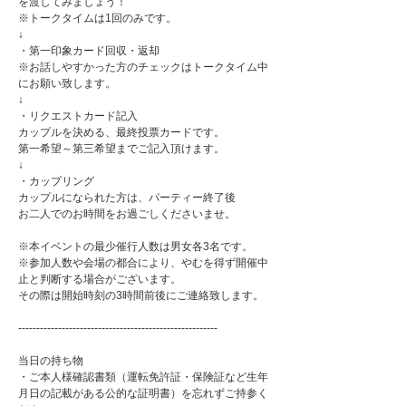
を渡してみましょう！
※トークタイムは1回のみです。
↓
・第一印象カード回収・返却
※お話しやすかった方のチェックはトークタイム中
にお願い致します。
↓
・リクエストカード記入
カップルを決める、最終投票カードです。
第一希望～第三希望までご記入頂けます。
↓
・カップリング
カップルになられた方は、パーティー終了後
お二人でのお時間をお過ごしくださいませ。
※本イベントの最少催行人数は男女各3名です。
※参加人数や会場の都合により、やむを得ず開催中
止と判断する場合がございます。
その際は開始時刻の3時間前後にご連絡致します。
-------------------------------------------------------
当日の持ち物
・ご本人様確認書類（運転免許証・保険証など生年
月日の記載がある公的な証明書）を忘れずご持参く