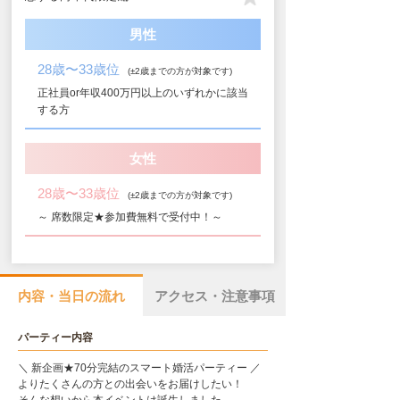
男性
28歳〜33歳位
(±2歳までの方が対象です)
正社員or年収400万円以上のいずれかに該当
する方
女性
28歳〜33歳位
(±2歳までの方が対象です)
～ 席数限定★参加費無料で受付中！～
内容・当日の流れ
アクセス・注意事項
パーティー内容
＼ 新企画★70分完結のスマート婚活パーティー ／
よりたくさんの方との出会いをお届けしたい！