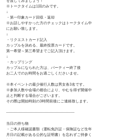
を渡してみましょう！
※トークタイムは1回のみです。
↓
・第一印象カード回収・返却
※お話しやすかった方のチェックはトークタイム中
にお願い致します。
↓
・リクエストカード記入
カップルを決める、最終投票カードです。
第一希望～第三希望までご記入頂けます。
↓
・カップリング
カップルになられた方は、パーティー終了後
お二人でのお時間をお過ごしくださいませ。
※本イベントの最少催行人数は男女各3名です。
※参加人数や会場の都合により、やむを得ず開催中
止と判断する場合がございます。
その際は開始時刻の3時間前後にご連絡致します。
-------------------------------------------------------
当日の持ち物
・ご本人様確認書類（運転免許証・保険証など生年
月日の記載がある公的な証明書）を忘れずご持参く