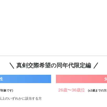
真剣交際希望の同年代限定編
性
26歳〜36歳位
対象です)
(±2歳までの方
万円以上のいずれかに該当する方