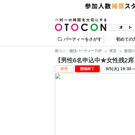
パーティーをさがす
初めての
街コン・婚活パーティーTOP
東京
新宿の
【男性6名申込中★女性残2席】ス
8/5(火) 19:30
新宿
開催終了