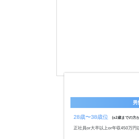
男
28歳〜38歳位
(±2歳までの方が
正社員or大卒以上or年収450