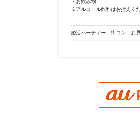
・お飲み物
※アルコール飲料はお控えく
--------------------------------------------
婚活パーティー 街コン お
--------------------------------------------