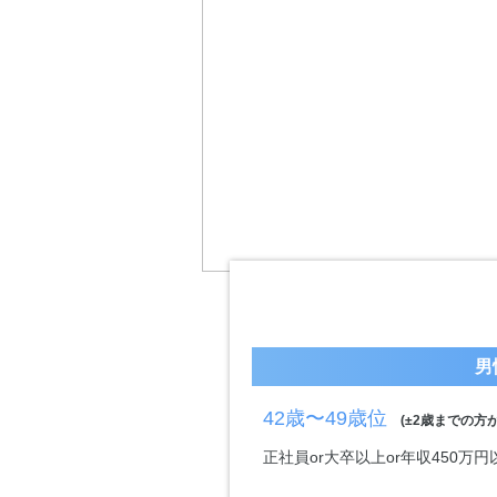
男
42歳〜49歳位
(±2歳までの方が
正社員or大卒以上or年収450