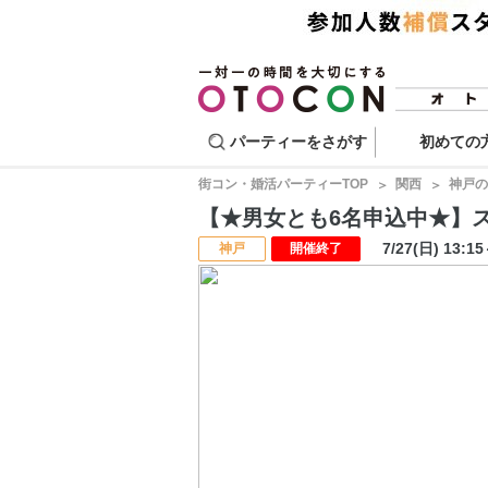
パーティーをさがす
初めての
街コン・婚活パーティーTOP
関西
神戸の
【★男女とも6名申込中★】スマー
7/27(日) 13:1
神戸
開催終了