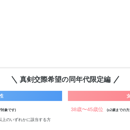
真剣交際希望の同年代限定編
性
38歳〜45歳位
対象です)
(±2歳までの方
万円以上のいずれかに該当する方