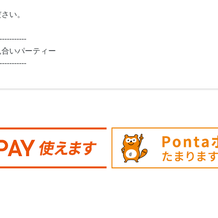
ださい。
-----------
見合いパーティー
-----------