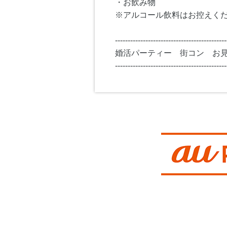
・お飲み物
※アルコール飲料はお控えく
--------------------------------------------
婚活パーティー 街コン お
--------------------------------------------