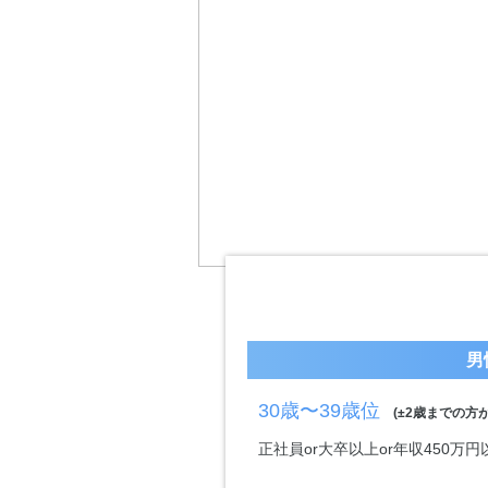
男
30歳〜39歳位
(±2歳までの方が
正社員or大卒以上or年収450