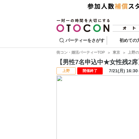
パーティーをさがす
初めての
街コン・婚活パーティーTOP
東京
上野の
【男性7名申込中★女性残2席】ス
7/21(月) 16:3
上野
開催終了