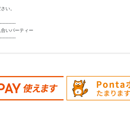
ださい。
-----------
見合いパーティー
-----------